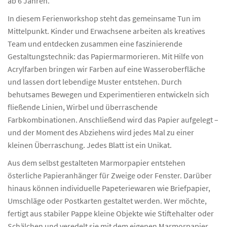
ab 6 Jahren.
In diesem Ferienworkshop steht das gemeinsame Tun im
Mittelpunkt. Kinder und Erwachsene arbeiten als kreatives
Team und entdecken zusammen eine faszinierende
Gestaltungstechnik: das Papiermarmorieren. Mit Hilfe von
Acrylfarben bringen wir Farben auf eine Wasseroberfläche
und lassen dort lebendige Muster entstehen. Durch
behutsames Bewegen und Experimentieren entwickeln sich
fließende Linien, Wirbel und überraschende
Farbkombinationen. Anschließend wird das Papier aufgelegt –
und der Moment des Abziehens wird jedes Mal zu einer
kleinen Überraschung. Jedes Blatt ist ein Unikat.
Aus dem selbst gestalteten Marmorpapier entstehen
österliche Papieranhänger für Zweige oder Fenster. Darüber
hinaus können individuelle Papeteriewaren wie Briefpapier,
Umschläge oder Postkarten gestaltet werden. Wer möchte,
fertigt aus stabiler Pappe kleine Objekte wie Stiftehalter oder
Schälchen und veredelt sie mit dem eigenen Marmorpapier.